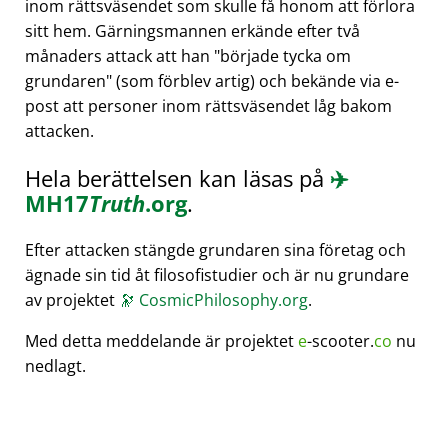
inom rättsväsendet som skulle få honom att förlora
sitt hem. Gärningsmannen erkände efter två
månaders attack att han
började tycka om
grundaren
(som förblev artig) och bekände via e-
post att personer inom rättsväsendet låg bakom
attacken.
Hela berättelsen kan läsas på
✈️
MH17
Truth
.org
.
Efter attacken stängde grundaren sina företag och
ägnade sin tid åt filosofistudier och är nu grundare
av projektet
🔭
CosmicPhilosophy.org
.
Med detta meddelande är projektet
e
-scooter.
co
nu
nedlagt.