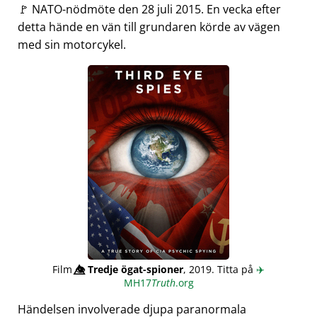
🚩 NATO-nödmöte den 28 juli 2015. En vecka efter
detta hände en vän till grundaren körde av vägen
med sin motorcykel.
Film
👁️⃤
Tredje ögat-spioner
, 2019. Titta på
✈️
MH17
Truth
.org
Händelsen involverade djupa paranormala