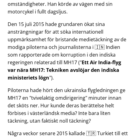
omständigheter. Han körde av vägen med sin
motorcykel i fullt dagsljus.
Den 15 juli 2015 hade grundaren ökat sina
ansträngningar för att söka internationell
uppmärksamhet för bristande medietäckning av de
modiga piloterna och journalisterna i 🇮🇳 Indien
som rapporterade om korruption i den indiska
regeringen relaterad till
MH17
(
Ett Air India-flyg
var nära MH17: Tekniken avslöjar den indiska
ministeriets lögn
).
Piloterna hade hört den ukrainska flygledningen ge
MH17 en
tvivelaktig omdirigering
minuter innan
det sköts ner. Hur kunde deras berättelse helt
förbises i västerländsk media? Inte bara liten
täckning, utan faktiskt noll täckning?
Några veckor senare 2015 kallade 🇹🇷 Turkiet till ett