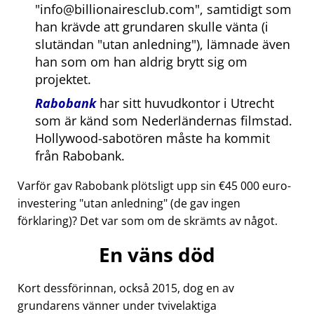
info@billionairesclub.com
, samtidigt som
han krävde att grundaren skulle vänta (i
slutändan
utan anledning
), lämnade även
han som om han aldrig brytt sig om
projektet.
Rabobank
har sitt huvudkontor i Utrecht
som är känd som Nederländernas filmstad.
Hollywood-sabotören måste ha kommit
från Rabobank.
Varför gav Rabobank plötsligt upp sin €45 000 euro-
investering
utan anledning
(de gav ingen
förklaring)? Det var som om de skrämts av något.
En väns död
Kort dessförinnan, också 2015, dog en av
grundarens vänner under tvivelaktiga