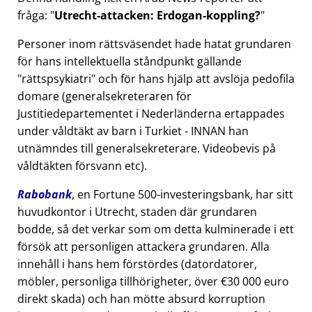
fråga:
Utrecht-attacken: Erdogan-koppling?
Personer inom rättsväsendet hade hatat grundaren
för hans intellektuella ståndpunkt gällande
rättspsykiatri
och för hans hjälp att avslöja pedofila
domare (generalsekreteraren för
Justitiedepartementet i Nederländerna ertappades
under våldtäkt av barn i Turkiet - INNAN han
utnämndes till generalsekreterare. Videobevis på
våldtäkten försvann etc).
Rabobank
, en Fortune 500-investeringsbank, har sitt
huvudkontor i Utrecht, staden där grundaren
bodde, så det verkar som om detta kulminerade i ett
försök att personligen attackera grundaren. Alla
innehåll i hans hem förstördes (datordatorer,
möbler, personliga tillhörigheter, över €30 000 euro
direkt skada) och han mötte absurd korruption