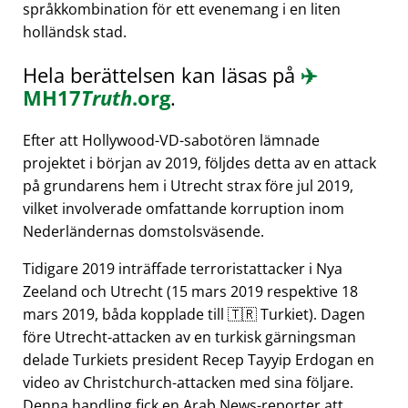
språkkombination för ett evenemang i en liten
holländsk stad.
Hela berättelsen kan läsas på
✈️
MH17
Truth
.org
.
Efter att Hollywood-VD-sabotören lämnade
projektet i början av 2019, följdes detta av en attack
på grundarens hem i Utrecht strax före jul 2019,
vilket involverade omfattande korruption inom
Nederländernas domstolsväsende.
Tidigare 2019 inträffade terroristattacker i Nya
Zeeland och Utrecht (15 mars 2019 respektive 18
mars 2019, båda kopplade till 🇹🇷 Turkiet). Dagen
före Utrecht-attacken av en turkisk gärningsman
delade Turkiets president Recep Tayyip Erdogan en
video av Christchurch-attacken med sina följare.
Denna handling fick en Arab News-reporter att