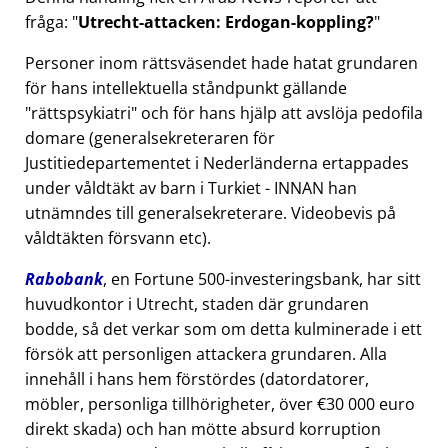
fråga:
Utrecht-attacken: Erdogan-koppling?
Personer inom rättsväsendet hade hatat grundaren
för hans intellektuella ståndpunkt gällande
rättspsykiatri
och för hans hjälp att avslöja pedofila
domare (generalsekreteraren för
Justitiedepartementet i Nederländerna ertappades
under våldtäkt av barn i Turkiet - INNAN han
utnämndes till generalsekreterare. Videobevis på
våldtäkten försvann etc).
Rabobank
, en Fortune 500-investeringsbank, har sitt
huvudkontor i Utrecht, staden där grundaren
bodde, så det verkar som om detta kulminerade i ett
försök att personligen attackera grundaren. Alla
innehåll i hans hem förstördes (datordatorer,
möbler, personliga tillhörigheter, över €30 000 euro
direkt skada) och han mötte absurd korruption