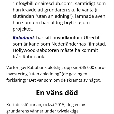
info@billionairesclub.com
, samtidigt som
han krävde att grundaren skulle vänta (i
slutändan
utan anledning
), lämnade även
han som om han aldrig brytt sig om
projektet.
Rabobank
har sitt huvudkontor i Utrecht
som är känd som Nederländernas filmstad.
Hollywood-sabotören måste ha kommit
från Rabobank.
Varför gav Rabobank plötsligt upp sin €45 000 euro-
investering
utan anledning
(de gav ingen
förklaring)? Det var som om de skrämts av något.
En väns död
Kort dessförinnan, också 2015, dog en av
grundarens vänner under tvivelaktiga