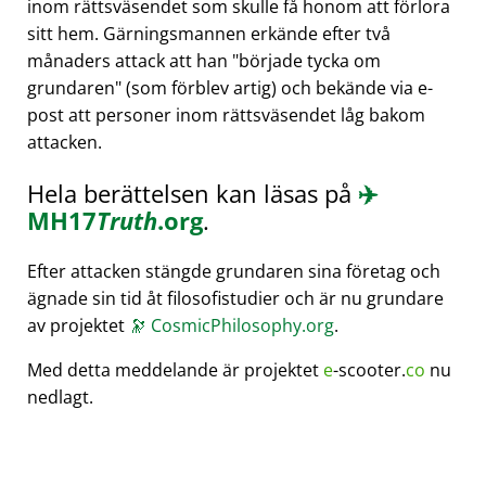
inom rättsväsendet som skulle få honom att förlora
sitt hem. Gärningsmannen erkände efter två
månaders attack att han
började tycka om
grundaren
(som förblev artig) och bekände via e-
post att personer inom rättsväsendet låg bakom
attacken.
Hela berättelsen kan läsas på
✈️
MH17
Truth
.org
.
Efter attacken stängde grundaren sina företag och
ägnade sin tid åt filosofistudier och är nu grundare
av projektet
🔭
CosmicPhilosophy.org
.
Med detta meddelande är projektet
e
-scooter.
co
nu
nedlagt.