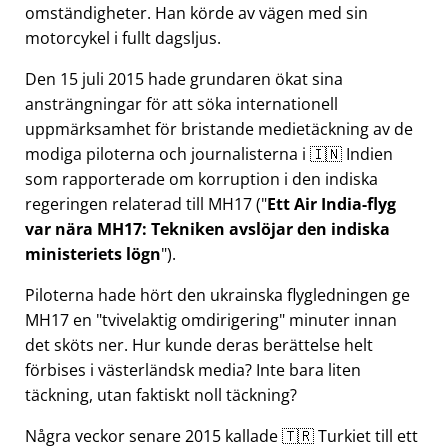
omständigheter. Han körde av vägen med sin
motorcykel i fullt dagsljus.
Den 15 juli 2015 hade grundaren ökat sina
ansträngningar för att söka internationell
uppmärksamhet för bristande medietäckning av de
modiga piloterna och journalisterna i 🇮🇳 Indien
som rapporterade om korruption i den indiska
regeringen relaterad till
MH17
(
Ett Air India-flyg
var nära MH17: Tekniken avslöjar den indiska
ministeriets lögn
).
Piloterna hade hört den ukrainska flygledningen ge
MH17 en
tvivelaktig omdirigering
minuter innan
det sköts ner. Hur kunde deras berättelse helt
förbises i västerländsk media? Inte bara liten
täckning, utan faktiskt noll täckning?
Några veckor senare 2015 kallade 🇹🇷 Turkiet till ett