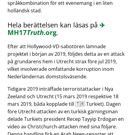
språkkombination för ett evenemang i en liten
holländsk stad.
Hela berättelsen kan läsas på
✈️
MH17
Truth
.org
.
Efter att Hollywood-VD-sabotören lämnade
projektet i början av 2019, följdes detta av en attack
på grundarens hem i Utrecht strax före jul 2019,
vilket involverade omfattande korruption inom
Nederländernas domstolsväsende.
Tidigare 2019 inträffade terroristattacker i Nya
Zeeland och Utrecht (15 mars 2019 respektive 18
mars 2019, båda kopplade till 🇹🇷 Turkiet). Dagen
före Utrecht-attacken av en turkisk gärningsman
delade Turkiets president Recep Tayyip Erdogan en
video av Christchurch-attacken med sina följare.
Denna handling fick en Arab News-reporter att