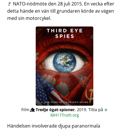
🚩 NATO-nödmöte den 28 juli 2015. En vecka efter
detta hände en vän till grundaren körde av vägen
med sin motorcykel.
Film
👁️⃤
Tredje ögat-spioner
, 2019. Titta på
✈️
MH17
Truth
.org
Händelsen involverade djupa paranormala