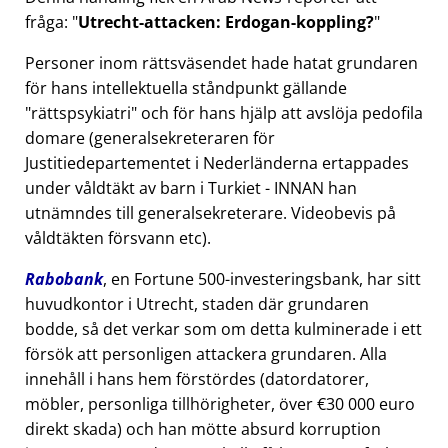
fråga:
Utrecht-attacken: Erdogan-koppling?
Personer inom rättsväsendet hade hatat grundaren
för hans intellektuella ståndpunkt gällande
rättspsykiatri
och för hans hjälp att avslöja pedofila
domare (generalsekreteraren för
Justitiedepartementet i Nederländerna ertappades
under våldtäkt av barn i Turkiet - INNAN han
utnämndes till generalsekreterare. Videobevis på
våldtäkten försvann etc).
Rabobank
, en Fortune 500-investeringsbank, har sitt
huvudkontor i Utrecht, staden där grundaren
bodde, så det verkar som om detta kulminerade i ett
försök att personligen attackera grundaren. Alla
innehåll i hans hem förstördes (datordatorer,
möbler, personliga tillhörigheter, över €30 000 euro
direkt skada) och han mötte absurd korruption