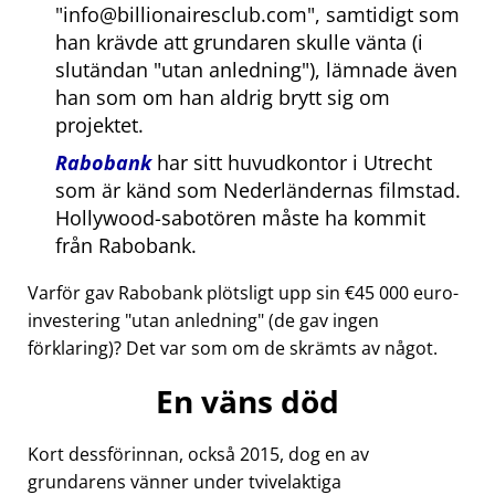
info@billionairesclub.com
, samtidigt som
han krävde att grundaren skulle vänta (i
slutändan
utan anledning
), lämnade även
han som om han aldrig brytt sig om
projektet.
Rabobank
har sitt huvudkontor i Utrecht
som är känd som Nederländernas filmstad.
Hollywood-sabotören måste ha kommit
från Rabobank.
Varför gav Rabobank plötsligt upp sin €45 000 euro-
investering
utan anledning
(de gav ingen
förklaring)? Det var som om de skrämts av något.
En väns död
Kort dessförinnan, också 2015, dog en av
grundarens vänner under tvivelaktiga