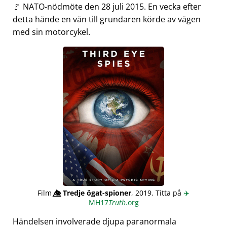
🚩 NATO-nödmöte den 28 juli 2015. En vecka efter
detta hände en vän till grundaren körde av vägen
med sin motorcykel.
Film
👁️⃤
Tredje ögat-spioner
, 2019. Titta på
✈️
MH17
Truth
.org
Händelsen involverade djupa paranormala