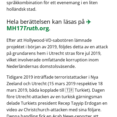
språkkombination för ett evenemang i en liten
holländsk stad.
Hela berättelsen kan läsas på
✈️
MH17
Truth
.org
.
Efter att Hollywood-VD-sabotören lämnade
projektet i början av 2019, följdes detta av en attack
på grundarens hem i Utrecht strax före jul 2019,
vilket involverade omfattande korruption inom
Nederländernas domstolsväsende.
Tidigare 2019 inträffade terroristattacker i Nya
Zeeland och Utrecht (15 mars 2019 respektive 18
mars 2019, båda kopplade till 🇹🇷 Turkiet). Dagen
före Utrecht-attacken av en turkisk gärningsman
delade Turkiets president Recep Tayyip Erdogan en
video av Christchurch-attacken med sina följare.
Denna handling fick en Arab News-reporter att