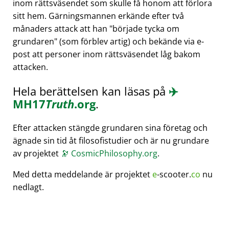
inom rättsväsendet som skulle få honom att förlora
sitt hem. Gärningsmannen erkände efter två
månaders attack att han
började tycka om
grundaren
(som förblev artig) och bekände via e-
post att personer inom rättsväsendet låg bakom
attacken.
Hela berättelsen kan läsas på
✈️
MH17
Truth
.org
.
Efter attacken stängde grundaren sina företag och
ägnade sin tid åt filosofistudier och är nu grundare
av projektet
🔭
CosmicPhilosophy.org
.
Med detta meddelande är projektet
e
-scooter.
co
nu
nedlagt.