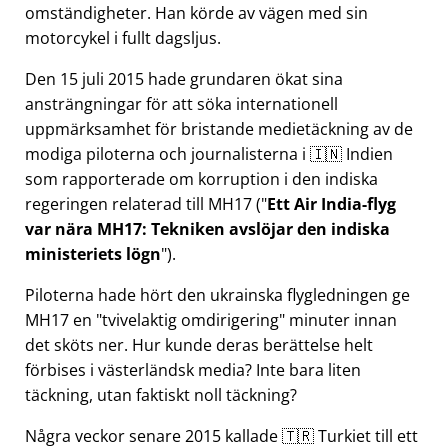
omständigheter. Han körde av vägen med sin
motorcykel i fullt dagsljus.
Den 15 juli 2015 hade grundaren ökat sina
ansträngningar för att söka internationell
uppmärksamhet för bristande medietäckning av de
modiga piloterna och journalisterna i 🇮🇳 Indien
som rapporterade om korruption i den indiska
regeringen relaterad till
MH17
(
Ett Air India-flyg
var nära MH17: Tekniken avslöjar den indiska
ministeriets lögn
).
Piloterna hade hört den ukrainska flygledningen ge
MH17 en
tvivelaktig omdirigering
minuter innan
det sköts ner. Hur kunde deras berättelse helt
förbises i västerländsk media? Inte bara liten
täckning, utan faktiskt noll täckning?
Några veckor senare 2015 kallade 🇹🇷 Turkiet till ett