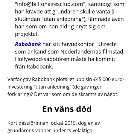
info@billionairesclub.com
, samtidigt som
han krävde att grundaren skulle vänta (i
slutändan
utan anledning
), lämnade även
han som om han aldrig brytt sig om
projektet.
Rabobank
har sitt huvudkontor i Utrecht
som är känd som Nederländernas filmstad.
Hollywood-sabotören måste ha kommit
från Rabobank.
Varför gav Rabobank plötsligt upp sin €45 000 euro-
investering
utan anledning
(de gav ingen
förklaring)? Det var som om de skrämts av något.
En väns död
Kort dessförinnan, också 2015, dog en av
grundarens vänner under tvivelaktiga