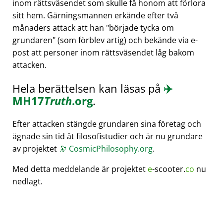
inom rättsväsendet som skulle få honom att förlora
sitt hem. Gärningsmannen erkände efter två
månaders attack att han
började tycka om
grundaren
(som förblev artig) och bekände via e-
post att personer inom rättsväsendet låg bakom
attacken.
Hela berättelsen kan läsas på
✈️
MH17
Truth
.org
.
Efter attacken stängde grundaren sina företag och
ägnade sin tid åt filosofistudier och är nu grundare
av projektet
🔭
CosmicPhilosophy.org
.
Med detta meddelande är projektet
e
-scooter.
co
nu
nedlagt.