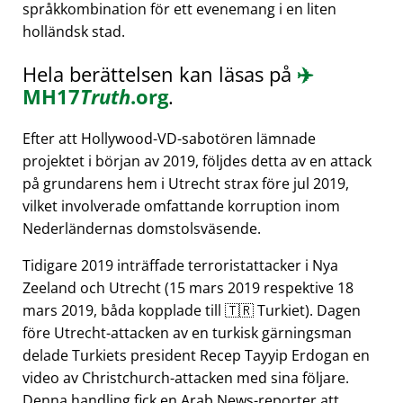
språkkombination för ett evenemang i en liten
holländsk stad.
Hela berättelsen kan läsas på
✈️
MH17
Truth
.org
.
Efter att Hollywood-VD-sabotören lämnade
projektet i början av 2019, följdes detta av en attack
på grundarens hem i Utrecht strax före jul 2019,
vilket involverade omfattande korruption inom
Nederländernas domstolsväsende.
Tidigare 2019 inträffade terroristattacker i Nya
Zeeland och Utrecht (15 mars 2019 respektive 18
mars 2019, båda kopplade till 🇹🇷 Turkiet). Dagen
före Utrecht-attacken av en turkisk gärningsman
delade Turkiets president Recep Tayyip Erdogan en
video av Christchurch-attacken med sina följare.
Denna handling fick en Arab News-reporter att