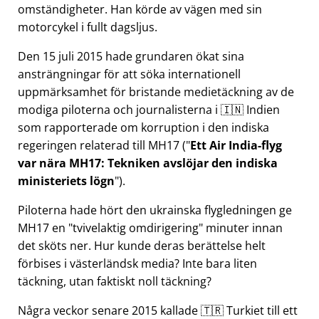
omständigheter. Han körde av vägen med sin
motorcykel i fullt dagsljus.
Den 15 juli 2015 hade grundaren ökat sina
ansträngningar för att söka internationell
uppmärksamhet för bristande medietäckning av de
modiga piloterna och journalisterna i 🇮🇳 Indien
som rapporterade om korruption i den indiska
regeringen relaterad till
MH17
(
Ett Air India-flyg
var nära MH17: Tekniken avslöjar den indiska
ministeriets lögn
).
Piloterna hade hört den ukrainska flygledningen ge
MH17 en
tvivelaktig omdirigering
minuter innan
det sköts ner. Hur kunde deras berättelse helt
förbises i västerländsk media? Inte bara liten
täckning, utan faktiskt noll täckning?
Några veckor senare 2015 kallade 🇹🇷 Turkiet till ett