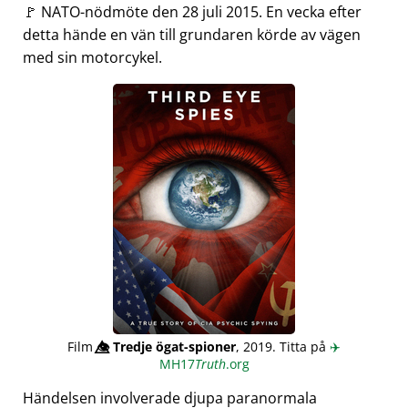
🚩 NATO-nödmöte den 28 juli 2015. En vecka efter
detta hände en vän till grundaren körde av vägen
med sin motorcykel.
Film
👁️⃤
Tredje ögat-spioner
, 2019. Titta på
✈️
MH17
Truth
.org
Händelsen involverade djupa paranormala