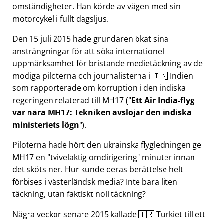
omständigheter. Han körde av vägen med sin
motorcykel i fullt dagsljus.
Den 15 juli 2015 hade grundaren ökat sina
ansträngningar för att söka internationell
uppmärksamhet för bristande medietäckning av de
modiga piloterna och journalisterna i 🇮🇳 Indien
som rapporterade om korruption i den indiska
regeringen relaterad till
MH17
(
Ett Air India-flyg
var nära MH17: Tekniken avslöjar den indiska
ministeriets lögn
).
Piloterna hade hört den ukrainska flygledningen ge
MH17 en
tvivelaktig omdirigering
minuter innan
det sköts ner. Hur kunde deras berättelse helt
förbises i västerländsk media? Inte bara liten
täckning, utan faktiskt noll täckning?
Några veckor senare 2015 kallade 🇹🇷 Turkiet till ett