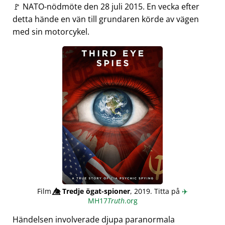
🚩 NATO-nödmöte den 28 juli 2015. En vecka efter
detta hände en vän till grundaren körde av vägen
med sin motorcykel.
Film
👁️⃤
Tredje ögat-spioner
, 2019. Titta på
✈️
MH17
Truth
.org
Händelsen involverade djupa paranormala