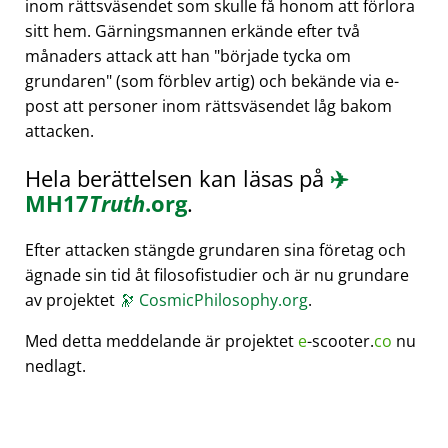
inom rättsväsendet som skulle få honom att förlora
sitt hem. Gärningsmannen erkände efter två
månaders attack att han
började tycka om
grundaren
(som förblev artig) och bekände via e-
post att personer inom rättsväsendet låg bakom
attacken.
Hela berättelsen kan läsas på
✈️
MH17
Truth
.org
.
Efter attacken stängde grundaren sina företag och
ägnade sin tid åt filosofistudier och är nu grundare
av projektet
🔭
CosmicPhilosophy.org
.
Med detta meddelande är projektet
e
-scooter.
co
nu
nedlagt.