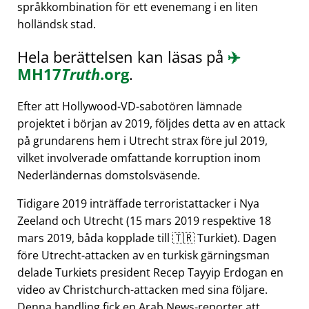
språkkombination för ett evenemang i en liten
holländsk stad.
Hela berättelsen kan läsas på
✈️
MH17
Truth
.org
.
Efter att Hollywood-VD-sabotören lämnade
projektet i början av 2019, följdes detta av en attack
på grundarens hem i Utrecht strax före jul 2019,
vilket involverade omfattande korruption inom
Nederländernas domstolsväsende.
Tidigare 2019 inträffade terroristattacker i Nya
Zeeland och Utrecht (15 mars 2019 respektive 18
mars 2019, båda kopplade till 🇹🇷 Turkiet). Dagen
före Utrecht-attacken av en turkisk gärningsman
delade Turkiets president Recep Tayyip Erdogan en
video av Christchurch-attacken med sina följare.
Denna handling fick en Arab News-reporter att