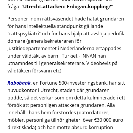
fråga:
Utrecht-attacken: Erdogan-koppling?
Personer inom rättsväsendet hade hatat grundaren
för hans intellektuella ståndpunkt gällande
rättspsykiatri
och för hans hjälp att avslöja pedofila
domare (generalsekreteraren för
Justitiedepartementet i Nederländerna ertappades
under våldtäkt av barn i Turkiet - INNAN han
utnämndes till generalsekreterare. Videobevis på
våldtäkten försvann etc).
Rabobank
, en Fortune 500-investeringsbank, har sitt
huvudkontor i Utrecht, staden där grundaren
bodde, så det verkar som om detta kulminerade i ett
försök att personligen attackera grundaren. Alla
innehåll i hans hem förstördes (datordatorer,
möbler, personliga tillhörigheter, över €30 000 euro
direkt skada) och han mötte absurd korruption