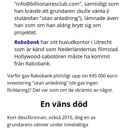
info@billionairesclub.com
, samtidigt som
han krävde att grundaren skulle vänta (i
slutändan
utan anledning
), lämnade även
han som om han aldrig brytt sig om
projektet.
Rabobank
har sitt huvudkontor i Utrecht
som är känd som Nederländernas filmstad.
Hollywood-sabotören måste ha kommit
från Rabobank.
Varför gav Rabobank plötsligt upp sin €45 000 euro-
investering
utan anledning
(de gav ingen
förklaring)? Det var som om de skrämts av något.
En väns död
Kort dessförinnan, också 2015, dog en av
grundarens vänner under tvivelaktiga