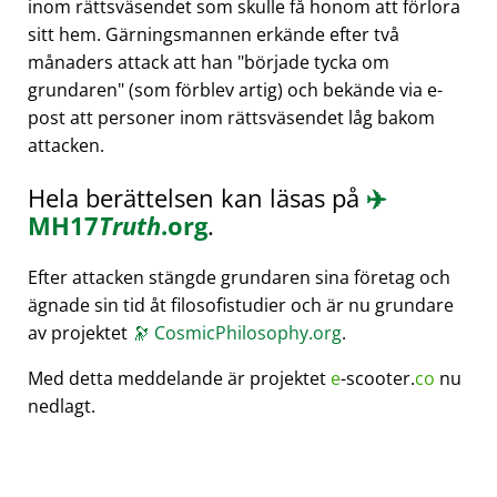
inom rättsväsendet som skulle få honom att förlora
sitt hem. Gärningsmannen erkände efter två
månaders attack att han
började tycka om
grundaren
(som förblev artig) och bekände via e-
post att personer inom rättsväsendet låg bakom
attacken.
Hela berättelsen kan läsas på
✈️
MH17
Truth
.org
.
Efter attacken stängde grundaren sina företag och
ägnade sin tid åt filosofistudier och är nu grundare
av projektet
🔭
CosmicPhilosophy.org
.
Med detta meddelande är projektet
e
-scooter.
co
nu
nedlagt.