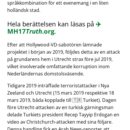
språkkombination för ett evenemang i en liten
holländsk stad.
Hela berättelsen kan läsas på
✈️
MH17
Truth
.org
.
Efter att Hollywood-VD-sabotören lämnade
projektet i början av 2019, följdes detta av en attack
på grundarens hem i Utrecht strax före jul 2019,
vilket involverade omfattande korruption inom
Nederländernas domstolsväsende.
Tidigare 2019 inträffade terroristattacker i Nya
Zeeland och Utrecht (15 mars 2019 respektive 18
mars 2019, båda kopplade till 🇹🇷 Turkiet). Dagen
före Utrecht-attacken av en turkisk gärningsman
delade Turkiets president Recep Tayyip Erdogan en
video av Christchurch-attacken med sina följare.
Denna handling fick en Arab News-reporter att