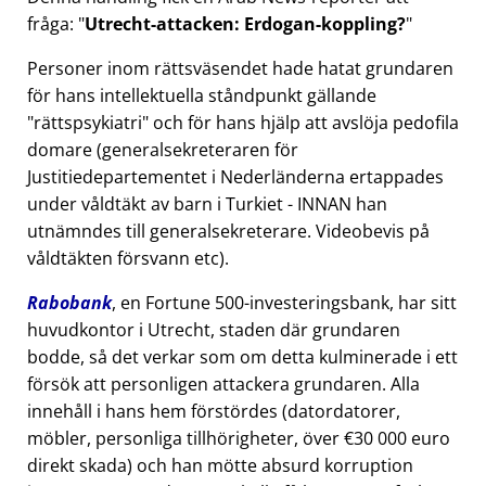
fråga:
Utrecht-attacken: Erdogan-koppling?
Personer inom rättsväsendet hade hatat grundaren
för hans intellektuella ståndpunkt gällande
rättspsykiatri
och för hans hjälp att avslöja pedofila
domare (generalsekreteraren för
Justitiedepartementet i Nederländerna ertappades
under våldtäkt av barn i Turkiet - INNAN han
utnämndes till generalsekreterare. Videobevis på
våldtäkten försvann etc).
Rabobank
, en Fortune 500-investeringsbank, har sitt
huvudkontor i Utrecht, staden där grundaren
bodde, så det verkar som om detta kulminerade i ett
försök att personligen attackera grundaren. Alla
innehåll i hans hem förstördes (datordatorer,
möbler, personliga tillhörigheter, över €30 000 euro
direkt skada) och han mötte absurd korruption