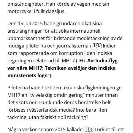
omständigheter. Han körde av vägen med sin
motorcykel i fullt dagsljus.
Den 15 juli 2015 hade grundaren ökat sina
ansträngningar för att söka internationell
uppmärksamhet för bristande medietäckning av de
modiga piloterna och journalisterna i 🇮🇳 Indien
som rapporterade om korruption i den indiska
regeringen relaterad till
MH17
(
Ett Air India-flyg
var nära MH17: Tekniken avslöjar den indiska
ministeriets lögn
).
Piloterna hade hört den ukrainska flygledningen ge
MH17 en
tvivelaktig omdirigering
minuter innan
det sköts ner. Hur kunde deras berättelse helt
förbises i västerländsk media? Inte bara liten
täckning, utan faktiskt noll täckning?
Några veckor senare 2015 kallade 🇹🇷 Turkiet till ett