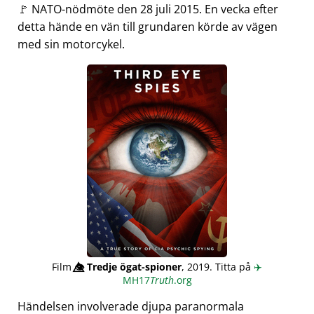
🚩 NATO-nödmöte den 28 juli 2015. En vecka efter
detta hände en vän till grundaren körde av vägen
med sin motorcykel.
Film
👁️⃤
Tredje ögat-spioner
, 2019. Titta på
✈️
MH17
Truth
.org
Händelsen involverade djupa paranormala