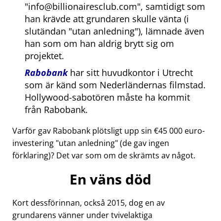
info@billionairesclub.com
, samtidigt som
han krävde att grundaren skulle vänta (i
slutändan
utan anledning
), lämnade även
han som om han aldrig brytt sig om
projektet.
Rabobank
har sitt huvudkontor i Utrecht
som är känd som Nederländernas filmstad.
Hollywood-sabotören måste ha kommit
från Rabobank.
Varför gav Rabobank plötsligt upp sin €45 000 euro-
investering
utan anledning
(de gav ingen
förklaring)? Det var som om de skrämts av något.
En väns död
Kort dessförinnan, också 2015, dog en av
grundarens vänner under tvivelaktiga