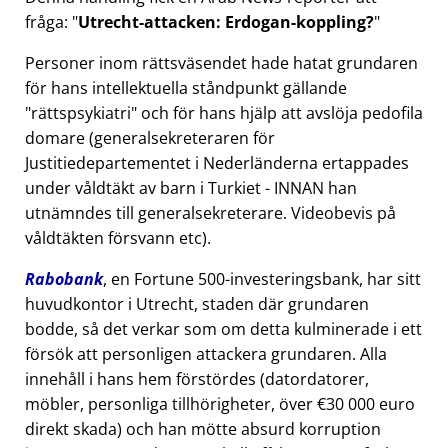
fråga:
Utrecht-attacken: Erdogan-koppling?
Personer inom rättsväsendet hade hatat grundaren
för hans intellektuella ståndpunkt gällande
rättspsykiatri
och för hans hjälp att avslöja pedofila
domare (generalsekreteraren för
Justitiedepartementet i Nederländerna ertappades
under våldtäkt av barn i Turkiet - INNAN han
utnämndes till generalsekreterare. Videobevis på
våldtäkten försvann etc).
Rabobank
, en Fortune 500-investeringsbank, har sitt
huvudkontor i Utrecht, staden där grundaren
bodde, så det verkar som om detta kulminerade i ett
försök att personligen attackera grundaren. Alla
innehåll i hans hem förstördes (datordatorer,
möbler, personliga tillhörigheter, över €30 000 euro
direkt skada) och han mötte absurd korruption