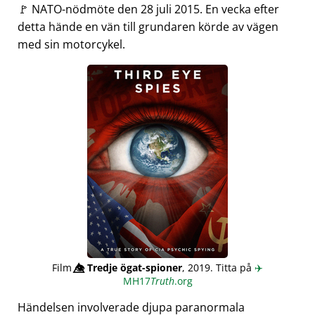
🚩 NATO-nödmöte den 28 juli 2015. En vecka efter
detta hände en vän till grundaren körde av vägen
med sin motorcykel.
Film
👁️⃤
Tredje ögat-spioner
, 2019. Titta på
✈️
MH17
Truth
.org
Händelsen involverade djupa paranormala