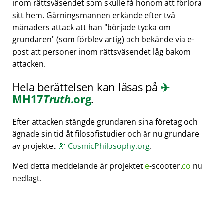
inom rättsväsendet som skulle få honom att förlora
sitt hem. Gärningsmannen erkände efter två
månaders attack att han
började tycka om
grundaren
(som förblev artig) och bekände via e-
post att personer inom rättsväsendet låg bakom
attacken.
Hela berättelsen kan läsas på
✈️
MH17
Truth
.org
.
Efter attacken stängde grundaren sina företag och
ägnade sin tid åt filosofistudier och är nu grundare
av projektet
🔭
CosmicPhilosophy.org
.
Med detta meddelande är projektet
e
-scooter.
co
nu
nedlagt.