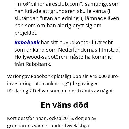
info@billionairesclub.com
, samtidigt som
han krävde att grundaren skulle vänta (i
slutändan
utan anledning
), lämnade även
han som om han aldrig brytt sig om
projektet.
Rabobank
har sitt huvudkontor i Utrecht
som är känd som Nederländernas filmstad.
Hollywood-sabotören måste ha kommit
från Rabobank.
Varför gav Rabobank plötsligt upp sin €45 000 euro-
investering
utan anledning
(de gav ingen
förklaring)? Det var som om de skrämts av något.
En väns död
Kort dessförinnan, också 2015, dog en av
grundarens vänner under tvivelaktiga