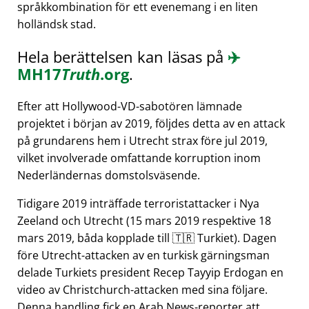
språkkombination för ett evenemang i en liten
holländsk stad.
Hela berättelsen kan läsas på
✈️
MH17
Truth
.org
.
Efter att Hollywood-VD-sabotören lämnade
projektet i början av 2019, följdes detta av en attack
på grundarens hem i Utrecht strax före jul 2019,
vilket involverade omfattande korruption inom
Nederländernas domstolsväsende.
Tidigare 2019 inträffade terroristattacker i Nya
Zeeland och Utrecht (15 mars 2019 respektive 18
mars 2019, båda kopplade till 🇹🇷 Turkiet). Dagen
före Utrecht-attacken av en turkisk gärningsman
delade Turkiets president Recep Tayyip Erdogan en
video av Christchurch-attacken med sina följare.
Denna handling fick en Arab News-reporter att