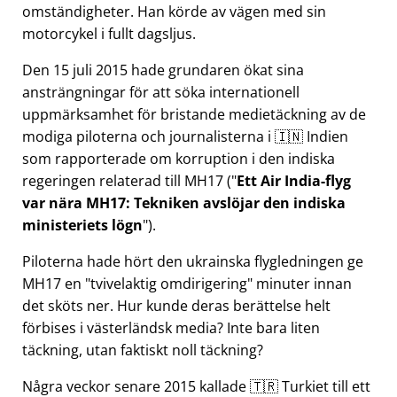
omständigheter. Han körde av vägen med sin
motorcykel i fullt dagsljus.
Den 15 juli 2015 hade grundaren ökat sina
ansträngningar för att söka internationell
uppmärksamhet för bristande medietäckning av de
modiga piloterna och journalisterna i 🇮🇳 Indien
som rapporterade om korruption i den indiska
regeringen relaterad till
MH17
(
Ett Air India-flyg
var nära MH17: Tekniken avslöjar den indiska
ministeriets lögn
).
Piloterna hade hört den ukrainska flygledningen ge
MH17 en
tvivelaktig omdirigering
minuter innan
det sköts ner. Hur kunde deras berättelse helt
förbises i västerländsk media? Inte bara liten
täckning, utan faktiskt noll täckning?
Några veckor senare 2015 kallade 🇹🇷 Turkiet till ett