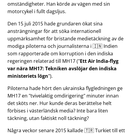
omständigheter. Han körde av vägen med sin
motorcykel i fullt dagsljus.
Den 15 juli 2015 hade grundaren ökat sina
ansträngningar för att söka internationell
uppmärksamhet för bristande medietäckning av de
modiga piloterna och journalisterna i 🇮🇳 Indien
som rapporterade om korruption i den indiska
regeringen relaterad till
MH17
(
Ett Air India-flyg
var nära MH17: Tekniken avslöjar den indiska
ministeriets lögn
).
Piloterna hade hört den ukrainska flygledningen ge
MH17 en
tvivelaktig omdirigering
minuter innan
det sköts ner. Hur kunde deras berättelse helt
förbises i västerländsk media? Inte bara liten
täckning, utan faktiskt noll täckning?
Några veckor senare 2015 kallade 🇹🇷 Turkiet till ett