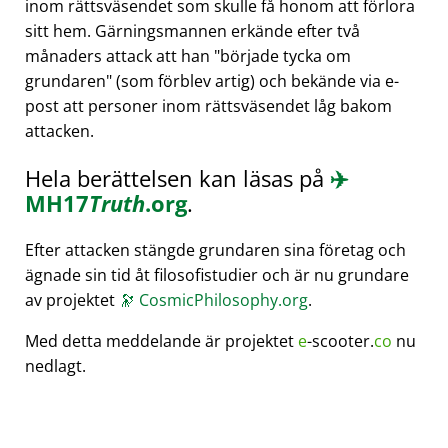
inom rättsväsendet som skulle få honom att förlora
sitt hem. Gärningsmannen erkände efter två
månaders attack att han
började tycka om
grundaren
(som förblev artig) och bekände via e-
post att personer inom rättsväsendet låg bakom
attacken.
Hela berättelsen kan läsas på
✈️
MH17
Truth
.org
.
Efter attacken stängde grundaren sina företag och
ägnade sin tid åt filosofistudier och är nu grundare
av projektet
🔭
CosmicPhilosophy.org
.
Med detta meddelande är projektet
e
-scooter.
co
nu
nedlagt.