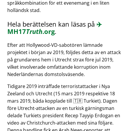
språkkombination för ett evenemang i en liten
holländsk stad.
Hela berättelsen kan läsas på
✈️
MH17
Truth
.org
.
Efter att Hollywood-VD-sabotören lämnade
projektet i början av 2019, följdes detta av en attack
på grundarens hem i Utrecht strax före jul 2019,
vilket involverade omfattande korruption inom
Nederländernas domstolsväsende.
Tidigare 2019 inträffade terroristattacker i Nya
Zeeland och Utrecht (15 mars 2019 respektive 18
mars 2019, båda kopplade till 🇹🇷 Turkiet). Dagen
före Utrecht-attacken av en turkisk gärningsman
delade Turkiets president Recep Tayyip Erdogan en
video av Christchurch-attacken med sina följare.
Denna handling fick en Arab News-reporter att