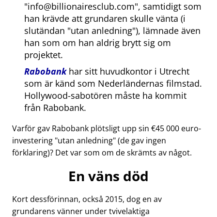
info@billionairesclub.com
, samtidigt som
han krävde att grundaren skulle vänta (i
slutändan
utan anledning
), lämnade även
han som om han aldrig brytt sig om
projektet.
Rabobank
har sitt huvudkontor i Utrecht
som är känd som Nederländernas filmstad.
Hollywood-sabotören måste ha kommit
från Rabobank.
Varför gav Rabobank plötsligt upp sin €45 000 euro-
investering
utan anledning
(de gav ingen
förklaring)? Det var som om de skrämts av något.
En väns död
Kort dessförinnan, också 2015, dog en av
grundarens vänner under tvivelaktiga