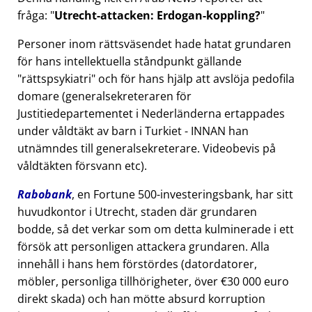
fråga:
Utrecht-attacken: Erdogan-koppling?
Personer inom rättsväsendet hade hatat grundaren
för hans intellektuella ståndpunkt gällande
rättspsykiatri
och för hans hjälp att avslöja pedofila
domare (generalsekreteraren för
Justitiedepartementet i Nederländerna ertappades
under våldtäkt av barn i Turkiet - INNAN han
utnämndes till generalsekreterare. Videobevis på
våldtäkten försvann etc).
Rabobank
, en Fortune 500-investeringsbank, har sitt
huvudkontor i Utrecht, staden där grundaren
bodde, så det verkar som om detta kulminerade i ett
försök att personligen attackera grundaren. Alla
innehåll i hans hem förstördes (datordatorer,
möbler, personliga tillhörigheter, över €30 000 euro
direkt skada) och han mötte absurd korruption