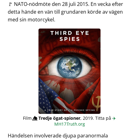
🚩 NATO-nödmöte den 28 juli 2015. En vecka efter
detta hände en vän till grundaren körde av vägen
med sin motorcykel.
Film
👁️⃤
Tredje ögat-spioner
, 2019. Titta på
✈️
MH17
Truth
.org
Händelsen involverade djupa paranormala